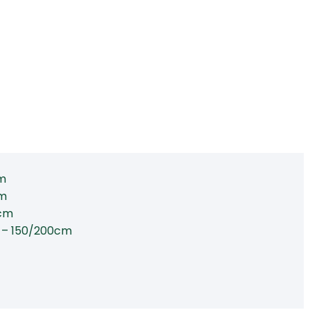
cm
cm
0cm
 – 150/200cm