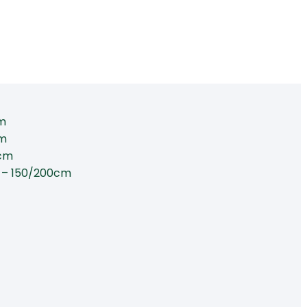
cm
cm
0cm
 – 150/200cm