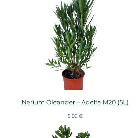
Nerium Oleander – Adelfa M20 (5L)
5,50
€